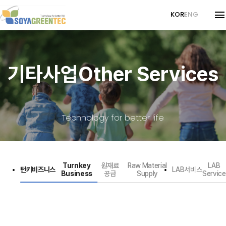
KOR
ENG
회사소개
About Company
기타사업
Other Services
경영이념
Philosophy
메디컬사업
Medical
회사연혁
Company History
감마선사업
Gamma
인증서
Certificates
Technology for better life
CI
감마선사업
Gamma
기타사업
Other Services
조사의뢰서
Request for Inquiry
턴키비즈니스
Turnkey Business
고객센터
Customer Center
Turnkey
원재료
Raw Material
LAB
턴키비즈니스
LAB서비스
Business
공급
Supply
Service
원재료 공급
Raw Material Supply
뉴스
News
LAB서비스
LAB Service
자료실
Downloads
채혈관 사업문의
Medical Business Inquiry