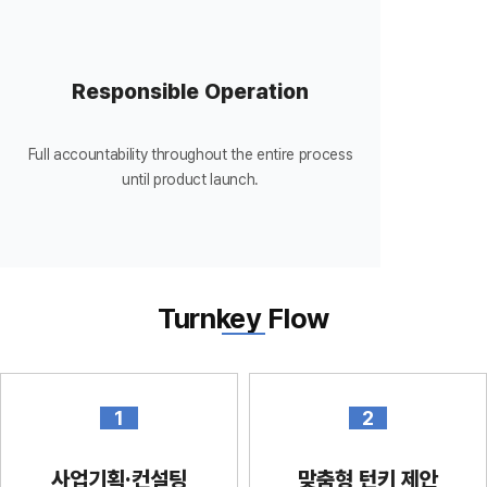
Responsible Operation
Full accountability throughout the entire process
until product launch.
Turnkey Flow
1
2
사업기획·컨설팅
맞춤형 턴키 제안