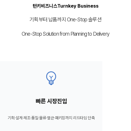
턴키비즈니스
Turnkey Business
조사 사업문의
Irradiation Business Inquiry
기획부터 납품까지 One-Stop 솔루션
One-Stop Solution from Planning to Delivery
emoji_objects
빠른 시장진입
기획·설계·제조·품질·물류·멸균·패키징까지 리드타임 단축