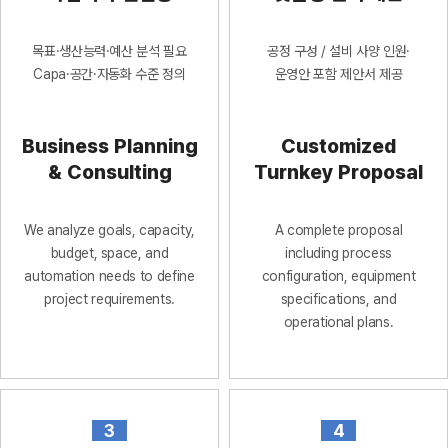
목표·생산능력·예산 분석
필요
공정 구성 / 설비 사양
인원·
Capa·공간·자동화 수준 정의
운영안 포함 제안서 제공
Business Planning
Customized
& Consulting
Turnkey Proposal
We analyze goals, capacity,
A complete proposal
budget, space, and
including process
automation needs to define
configuration, equipment
project requirements.
specifications, and
operational plans.
3
4