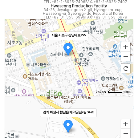
TEL: +82-2-6925-7406
FAX: +82-2-6925-7407
Hwaseong Production Facility
34-26, Jeyakgongdan 2-gil, Hyangnam-eup,
Hwaseong-si, Gyeonggi-do, Republic of Korea
TEL: +82-31-353-6999
FAX: +82-31-353-6979
서울 서초구 강남대로 275
100m
경기 화성시 향남읍 제약공단2길 34-26