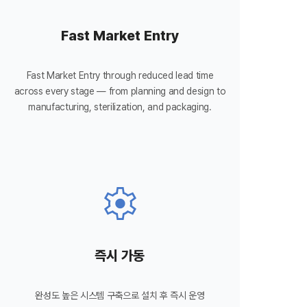
Fast Market Entry
Fast Market Entry through reduced lead time
across every stage — from planning and design to
manufacturing, sterilization, and packaging.
settings
즉시 가동
완성도 높은 시스템 구축으로 설치 후 즉시 운영