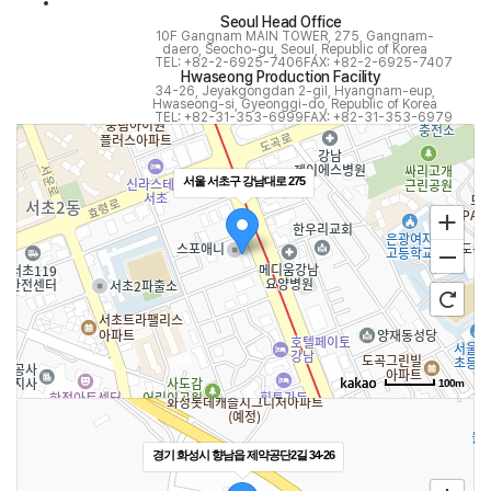
Seoul Head Office
10F Gangnam MAIN TOWER, 275, Gangnam-
daero, Seocho-gu, Seoul, Republic of Korea
TEL: +82-2-6925-7406
FAX: +82-2-6925-7407
Hwaseong Production Facility
34-26, Jeyakgongdan 2-gil, Hyangnam-eup,
Hwaseong-si, Gyeonggi-do, Republic of Korea
TEL: +82-31-353-6999
FAX: +82-31-353-6979
서울 서초구 강남대로 275
100m
경기 화성시 향남읍 제약공단2길 34-26