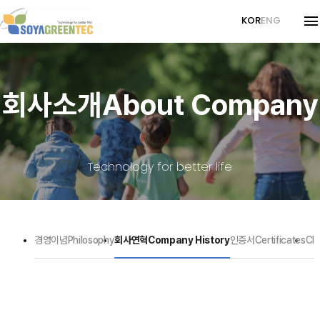
KOR
ENG
회사소개
About Company
회사소개
About Company
경영이념
Philosophy
메디컬사업
Medical
회사연혁
Company History
감마선사업
Gamma
인증서
Certificates
Technology for better life
CI
감마선사업
Gamma
기타사업
Other Services
조사의뢰서
Request for Inquiry
턴키비즈니스
Turnkey Business
고객센터
Customer Center
경영이념
Philosophy
회사연혁
Company History
인증서
Certificates
CI
원재료 공급
Raw Material Supply
뉴스
News
LAB서비스
LAB Service
자료실
Downloads
채혈관 사업문의
Medical Business Inquiry