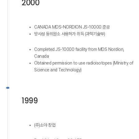
2000
CANADA MDS-NORDION JS-10000 준공
방사성 동위원소 사용허가 취득 (과학기술부)
Completed JS-10000 facility from MDS Nordion,
Canada
Obtained permission to use radioisotopes (Ministry of
Science and Technology)
1999
(주)소야 창업