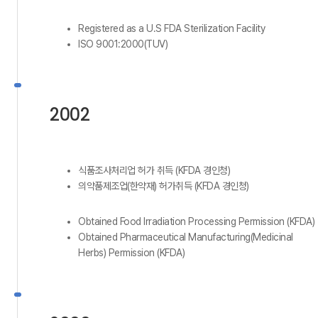
Registered as a U.S FDA Sterilization Facility
ISO 9001:2000(TUV)
2002
식품조사처리업 허가 취득 (KFDA 경인청)
의약품제조업(한약재) 허가취득 (KFDA 경인청)
Obtained Food Irradiation Processing Permission (KFDA)
Obtained Pharmaceutical Manufacturing(Medicinal
Herbs) Permission (KFDA)