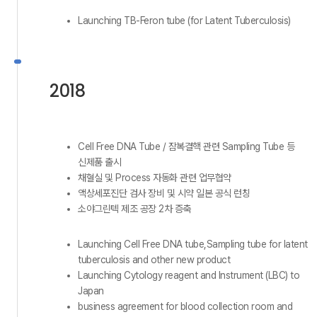
Launching TB-Feron tube (for Latent Tuberculosis)
2018
Cell Free DNA Tube / 잠복결핵 관련 Sampling Tube 등
신제품 출시
채혈실 및 Process 자동화 관련 업무협약
액상세포진단 검사 장비 및 시약 일본 공식 런칭
소야그린텍 제조 공장 2차 증축
Launching Cell Free DNA tube,Sampling tube for latent
tuberculosis and other new product
Launching Cytology reagent and Instrument (LBC) to
Japan
business agreement for blood collection room and