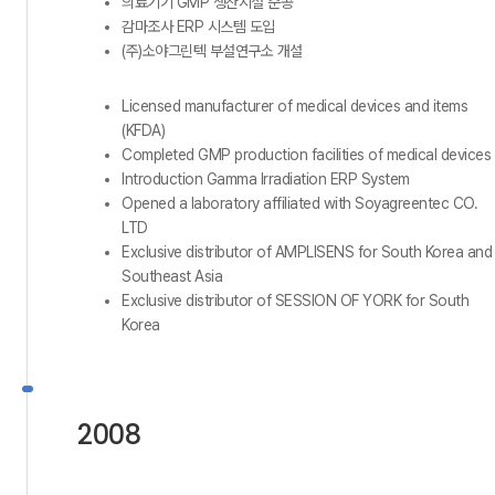
의료기기 GMP 생산시설 준공
감마조사 ERP 시스템 도입
(주)소야그린텍 부설연구소 개설
Licensed manufacturer of medical devices and items
(KFDA)
Completed GMP production facilities of medical devices
Introduction Gamma Irradiation ERP System
Opened a laboratory affiliated with Soyagreentec CO.
LTD
Exclusive distributor of AMPLISENS for South Korea and
Southeast Asia
Exclusive distributor of SESSION OF YORK for South
Korea
2008