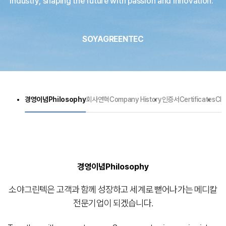
industry, shaping the future with passion and innovation."
SOYAGREENTEC
경영이념
Philosophy
회사연혁
Company History
인증서
Certificates
CI
경영이념
Philosophy
소야그린텍은 고객과 함께 성장하고
세계로 뻗어나가는 메디칼
전문기업이 되겠습니다.