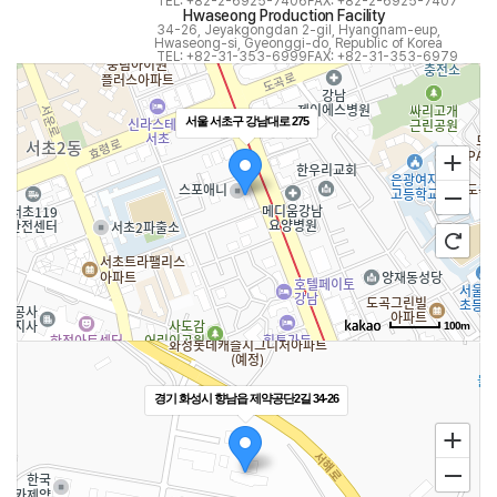
TEL: +82-2-6925-7406
FAX: +82-2-6925-7407
Hwaseong Production Facility
34-26, Jeyakgongdan 2-gil, Hyangnam-eup,
Hwaseong-si, Gyeonggi-do, Republic of Korea
TEL: +82-31-353-6999
FAX: +82-31-353-6979
서울 서초구 강남대로 275
100m
경기 화성시 향남읍 제약공단2길 34-26