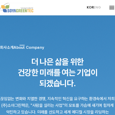
KOR
ENG
회사소개
About Company
경영이념
Philosophy
메디컬사업
Medical
회사연혁
Company History
회사소개
About Company
감마선사업
Gamma
인증서
Certificates
더 나은 삶을 위한
CI
감마선사업
Gamma
기타사업
Other Services
건강한 미래를 여는 기업이
조사의뢰서
Request for Inquiry
턴키비즈니스
Turnkey Business
되겠습니다.
고객센터
Customer Center
원재료 공급
Raw Material Supply
뉴스
News
끊임없는 변화와 치열한 경쟁, 지속적인 혁신을 요구하는 환경속에서
저희
LAB서비스
LAB Service
자료실
Downloads
(주)소야그린텍은, "사람을 살리는 사업"의 모토를 가슴에 새기며 힘차게
약진하고 있습니다.
미래를 선도하고 세계 메디컬 시장을 리딩하는
채혈관 사업문의
Medical Business Inquiry