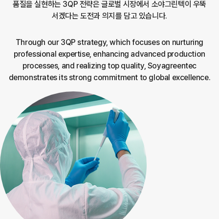
품질을
실현하는 3QP 전략은 글로벌 시장에서 소야그린텍이 우뚝
서겠다는 도전과 의지를 담고 있습니다.
Through our 3QP strategy, which focuses on nurturing
professional expertise, enhancing advanced production
processes,
and realizing top quality, Soyagreentec
demonstrates its strong commitment to global excellence.